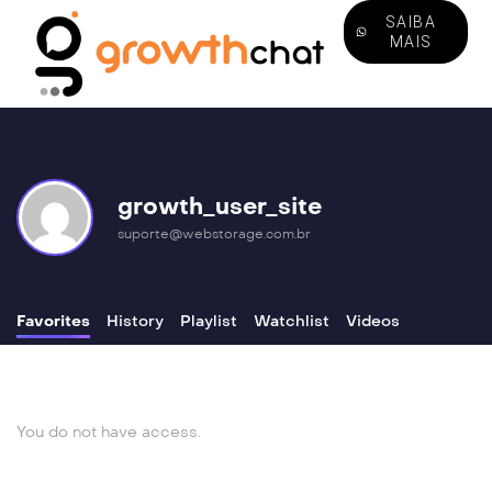
SAIBA
MAIS
growth_user_site
suporte@webstorage.com.br
Favorites
History
Playlist
Watchlist
Videos
You do not have access.